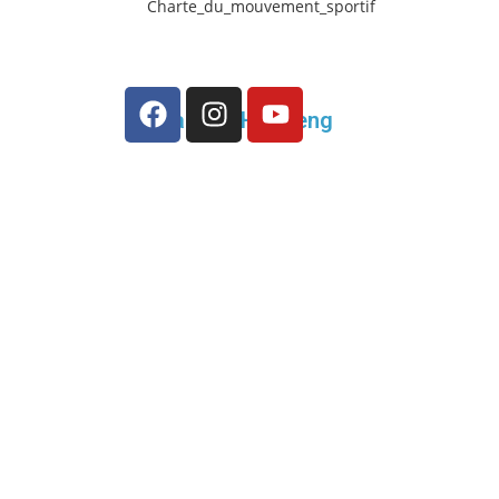
Charte_du_mouvement_sportif
Korea Club Houdeng